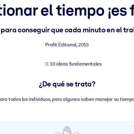
ionar el tiempo ¡es f
tener mejores resultados de aprendizaje.
 para conseguir que cada minuto en el tr
les confiables y listos para usar.
Profit Editorial
,
2015
10 ideas fundamentales
ados para mejorar los resultados.
¿De qué se trata?
para todos los individuos, pero algunos saben manejar su tiempo