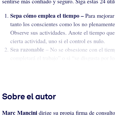
sentirse más confiado y seguro. Siga estas 24 úti
Sepa cómo emplea el tiempo –
Para mejorar 
tanto los conscientes como los no plenamente
Observe sus actividades.
Anote el tiempo que 
cierta actividad, uno si el control es nulo.
Sea razonable
– No se obsesione con el tiemp
completará el trabajo” o si “se disgusta por lo
Sobre el autor
Marc Mancini
dirige su propia firma de consultor