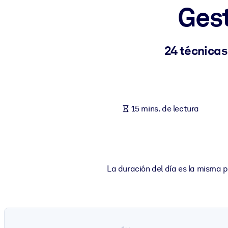
Gest
POR SISTEMA
Para LMS/LXP
Integre conocimientos verificados y breves en su LMS/LXP para ob
24 técnicas
Para bibliotecas corporativas
Enriquezca su biblioteca corporativa con conocimientos empresaria
Para sistemas de IA
15 mins. de lectura
Alimente sus sistemas de IA con conocimientos fiables y estructur
La duración del día es la misma 