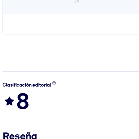
1×
Clasificación editorial
8
Reseña