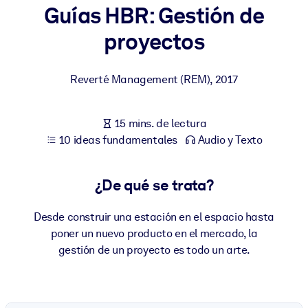
Guías HBR: Gestión de
POR SISTEMA
proyectos
Para LMS/LXP
Integre conocimientos verificados y breves en su LMS/LXP para
Reverté Management (REM)
,
2017
obtener mejores resultados de aprendizaje.
Para bibliotecas corporativas
15 mins. de lectura
Enriquezca su biblioteca corporativa con conocimientos
10 ideas fundamentales
Audio y Texto
empresariales confiables y listos para usar.
Para sistemas de IA
¿De qué se trata?
Alimente sus sistemas de IA con conocimientos fiables y
estructurados para mejorar los resultados.
Desde construir una estación en el espacio hasta
poner un nuevo producto en el mercado, la
gestión de un proyecto es todo un arte.