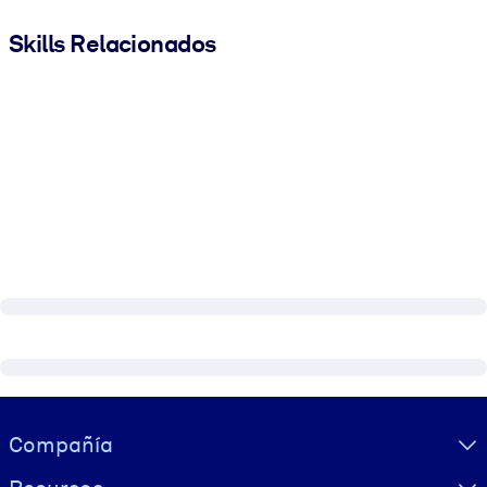
Skills Relacionados
Visually hidden Text
Compañía