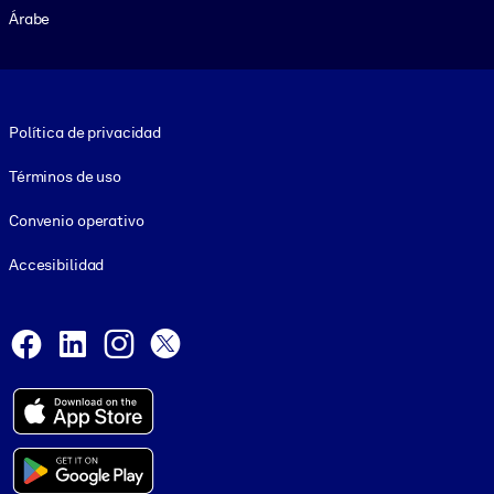
Árabe
Footer legal
Política de privacidad
Términos de uso
Convenio operativo
Accesibilidad
Social and Apps
Facebook
LinkedIn
Instagram
X