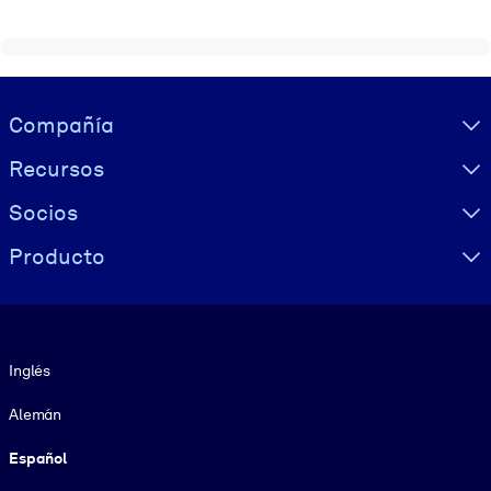
Visually hidden Text
Compañía
Recursos
Socios
Producto
Idioma
Inglés
Alemán
Español