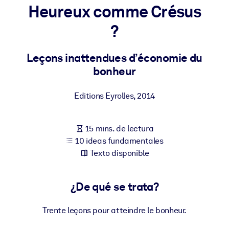
Heureux comme Crésus
POR SISTEMA
?
Para LMS/LXP
Integre conocimientos verificados y breves en su LMS/LXP para
Leçons inattendues d’économie du
obtener mejores resultados de aprendizaje.
bonheur
Para bibliotecas corporativas
Editions Eyrolles
,
2014
Enriquezca su biblioteca corporativa con conocimientos
empresariales confiables y listos para usar.
15 mins. de lectura
Para sistemas de IA
10 ideas fundamentales
Alimente sus sistemas de IA con conocimientos fiables y
Texto disponible
estructurados para mejorar los resultados.
¿De qué se trata?
Trente leçons pour atteindre le bonheur.