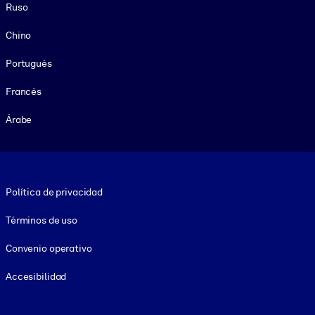
Ruso
Chino
Portugués
Francés
Árabe
Footer legal
Política de privacidad
Términos de uso
Convenio operativo
Accesibilidad
Social and Apps