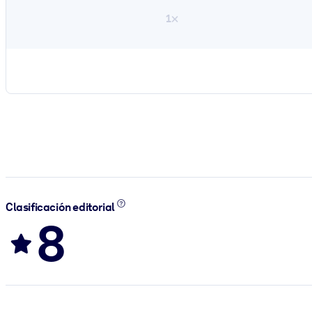
1×
Clasificación editorial
8