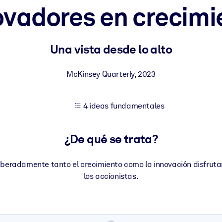
ovadores en crecimi
tener mejores resultados de aprendizaje.
Una vista desde lo alto
les confiables y listos para usar.
McKinsey Quarterly
,
2023
4 ideas fundamentales
ados para mejorar los resultados.
¿De qué se trata?
beradamente tanto el crecimiento como la innovación disfrut
los accionistas.