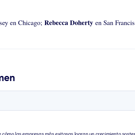
Rebecca Doherty
nsey en Chicago;
en San Franci
umen
re cómo las empresas más exitosas logran un crecimiento sosten