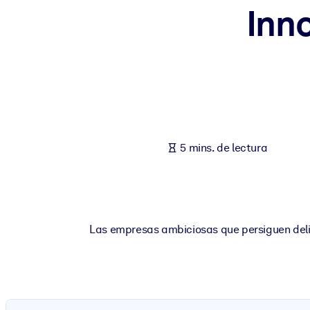
Inn
POR SISTEMA
Para LMS/LXP
Integre conocimientos verificados y breves en su LMS/LXP para ob
Para bibliotecas corporativas
Enriquezca su biblioteca corporativa con conocimientos empresaria
Para sistemas de IA
5 mins. de lectura
Alimente sus sistemas de IA con conocimientos fiables y estructur
Las empresas ambiciosas que persiguen deli