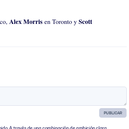
Alex Morris
Scott
sco,
en Toronto y
PUBLICAR
ido. A través de una combinación de ambición clara,