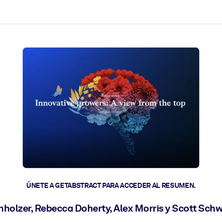
les y actúen más rápido.
ÚNETE A GETABSTRACT PARA ACCEDER AL RESUMEN.
holzer, Rebecca Doherty, Alex Morris y Scott Sch