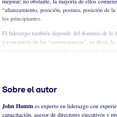
mejorar; no obstante, la mayoría de ellos comienz
“afianzamiento, posición, postura, posición de l
los principiantes.
El liderazgo también depende del dominio de lo 
y conciencia de las “consecuencias”, es decir, la
en ese legado inherentemente se ganan el derecho y
Sobre el autor
John Hamm
es experto en liderazgo con experien
capacitación, asesor de directores ejecutivos y p