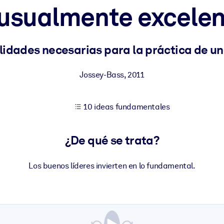
usualmente excele
tener mejores resultados de aprendizaje.
lidades necesarias para la práctica de un
les confiables y listos para usar.
Jossey-Bass
,
2011
10 ideas fundamentales
ados para mejorar los resultados.
¿De qué se trata?
Los buenos líderes invierten en lo fundamental.