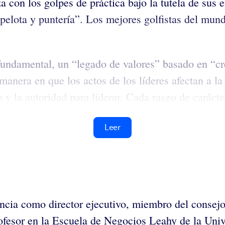
a con los golpes de práctica bajo la tutela de sus 
a pelota y puntería”. Los mejores golfistas del mu
fundamental, un “legado de valores” basado en “cr
 manera en que los actos de los líderes afectan a l
 la autoridad para liderar. Cada rasgo de carácter 
Leer
cia como director ejecutivo, miembro del consejo d
rofesor en la Escuela de Negocios Leahy de la Uni