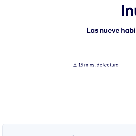
In
POR SISTEMA
Para LMS/LXP
Integre conocimientos verificados y breves en su LMS/LXP para ob
Las nueve habi
Para bibliotecas corporativas
Enriquezca su biblioteca corporativa con conocimientos empresaria
Para sistemas de IA
15 mins. de lectura
Alimente sus sistemas de IA con conocimientos fiables y estructur