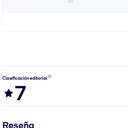
1×
Clasificación editorial
7
Reseña