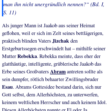
man ihn nicht unergründlich nennen?“ (Bd. I,
S. 11)
Als junger Mann ist Jaakob aus seiner Heimat
geflohen, weil er sich im Zelt seines bettlägerigen,
Jizchak
praktisch blinden Vaters
den
Erstgeburtssegen erschwindelt hat – mithilfe seiner
Rebekka
Mutter
. Rebekka meinte, dass eher der
glatthäutige, intelligente, grüblerische Jaakob das
Abram
Erbe seines Großvaters
antreten sollte als
sein dumpfer, rötlich behaarter Zwillingsbruder
Esau
. Abrams Gottesidee bestand darin, sich nur
Gott selbst, dem Allerhöchsten, zu unterwerfen,
keinem weltlichen Herrscher und auch keinem Idol.
Diesen Allerhöchsten nannte er El oder Ja.