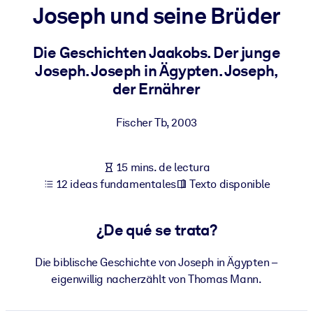
Joseph und seine Brüder
POR SISTEMA
Para LMS/LXP
Die Geschichten Jaakobs. Der junge
Joseph. Joseph in Ägypten. Joseph,
Integre conocimientos verificados y breves en su LMS/LXP para
der Ernährer
obtener mejores resultados de aprendizaje.
Para bibliotecas corporativas
Fischer Tb
,
2003
Enriquezca su biblioteca corporativa con conocimientos
empresariales confiables y listos para usar.
15 mins. de lectura
Para sistemas de IA
12 ideas fundamentales
Texto disponible
Alimente sus sistemas de IA con conocimientos fiables y
estructurados para mejorar los resultados.
¿De qué se trata?
Die biblische Geschichte von Joseph in Ägypten –
eigenwillig nacherzählt von Thomas Mann.