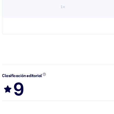
1×
Clasificación editorial
9