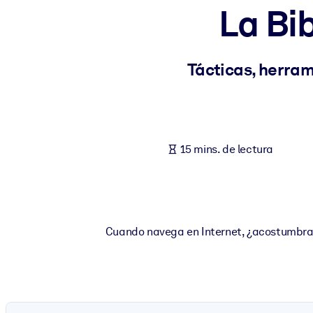
La Bib
POR SISTEMA
Para LMS/LXP
Integre conocimientos verificados y breves en su LMS/LXP para ob
Tácticas, herram
Para bibliotecas corporativas
Enriquezca su biblioteca corporativa con conocimientos empresaria
Para sistemas de IA
15 mins. de lectura
Alimente sus sistemas de IA con conocimientos fiables y estructur
Cuando navega en Internet, ¿acostumbra a 