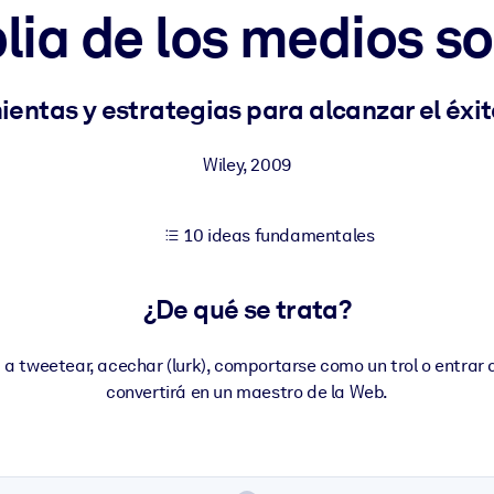
lia de los medios s
tener mejores resultados de aprendizaje.
ientas y estrategias para alcanzar el éxit
les confiables y listos para usar.
Wiley
,
2009
10 ideas fundamentales
ados para mejorar los resultados.
¿De qué se trata?
tweetear, acechar (lurk), comportarse como un trol o entrar a
convertirá en un maestro de la Web.