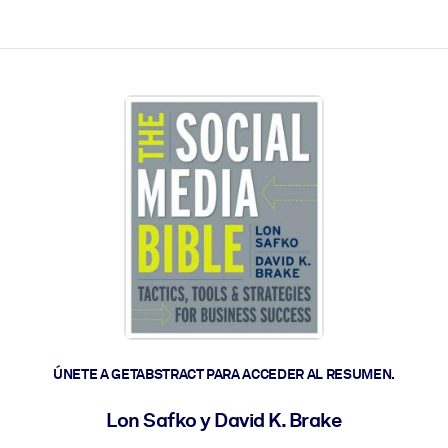
les y actúen más rápido.
ÚNETE A GETABSTRACT PARA ACCEDER AL RESUMEN.
Lon Safko y David K. Brake