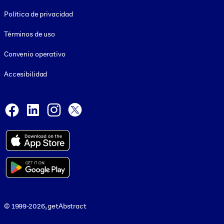
Footer legal
Política de privacidad
Términos de uso
Convenio operativo
Accesibilidad
Social and Apps
Facebook
LinkedIn
Instagram
X
© 1999-2026, getAbstract
© 1999-2026, getAbstract