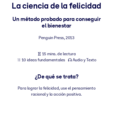
La ciencia de la felicidad
POR SISTEMA
Para LMS/LXP
Un método probado para conseguir
el bienestar
Integre conocimientos verificados y breves en su LMS/LXP para
obtener mejores resultados de aprendizaje.
Penguin Press
,
2013
Para bibliotecas corporativas
Enriquezca su biblioteca corporativa con conocimientos
15 mins. de lectura
empresariales confiables y listos para usar.
10 ideas fundamentales
Audio y Texto
Para sistemas de IA
Alimente sus sistemas de IA con conocimientos fiables y
¿De qué se trata?
estructurados para mejorar los resultados.
Para lograr la felicidad, use el pensamiento
racional y la acción positiva.