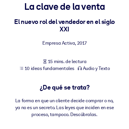
La clave de la venta
POR SISTEMA
Para LMS/LXP
El nuevo rol del vendedor en el siglo
XXI
Integre conocimientos verificados y breves en su LMS/LXP para
obtener mejores resultados de aprendizaje.
Empresa Activa
,
2017
Para bibliotecas corporativas
Enriquezca su biblioteca corporativa con conocimientos
15 mins. de lectura
empresariales confiables y listos para usar.
10 ideas fundamentales
Audio y Texto
Para sistemas de IA
Alimente sus sistemas de IA con conocimientos fiables y
¿De qué se trata?
estructurados para mejorar los resultados.
La forma en que un cliente decide comprar o no,
ya no es un secreto. Las leyes que inciden en ese
proceso, tampoco. Descúbralas.