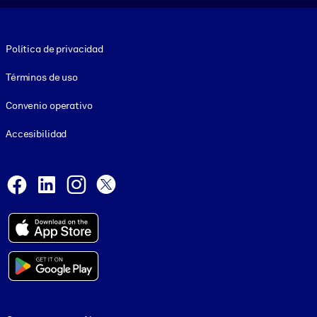
Footer legal
Política de privacidad
Términos de uso
Convenio operativo
Accesibilidad
Social and Apps
Facebook
LinkedIn
Instagram
X
© 1999-2026, getAbstract