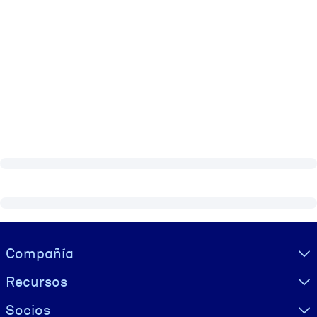
Visually hidden Text
Compañía
Recursos
Socios