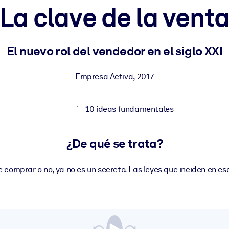
La clave de la vent
tener mejores resultados de aprendizaje.
El nuevo rol del vendedor en el siglo XXI
les confiables y listos para usar.
Empresa Activa
,
2017
10 ideas fundamentales
ados para mejorar los resultados.
¿De qué se trata?
e comprar o no, ya no es un secreto. Las leyes que inciden en e