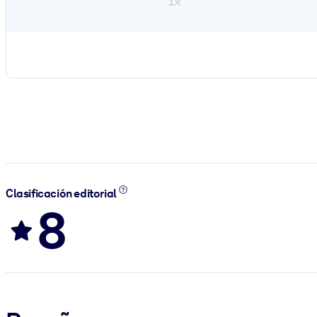
1×
Clasificación editorial
8