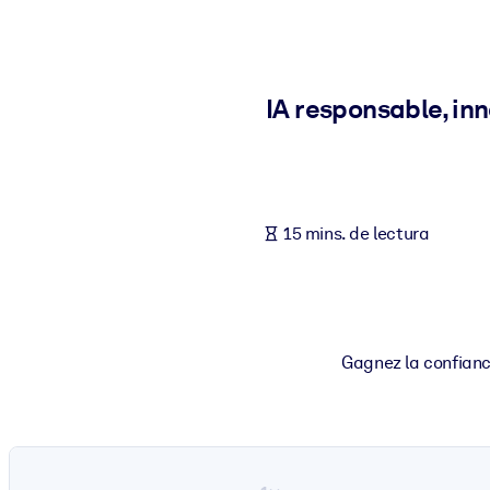
POR SISTEMA
Para LMS/LXP
Integre conocimientos verificados y breves en su LMS/LXP para ob
IA responsable, in
Para bibliotecas corporativas
Enriquezca su biblioteca corporativa con conocimientos empresaria
Para sistemas de IA
15 mins. de lectura
Alimente sus sistemas de IA con conocimientos fiables y estructur
Gagnez la confiance