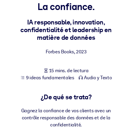
La confiance.
POR SISTEMA
Para LMS/LXP
IA responsable, innovation,
confidentialité et leadership en
Integre conocimientos verificados y breves en su LMS/LXP para
matière de données
obtener mejores resultados de aprendizaje.
Para bibliotecas corporativas
Forbes Books
,
2023
Enriquezca su biblioteca corporativa con conocimientos
empresariales confiables y listos para usar.
15 mins. de lectura
Para sistemas de IA
9 ideas fundamentales
Audio y Texto
Alimente sus sistemas de IA con conocimientos fiables y
estructurados para mejorar los resultados.
¿De qué se trata?
Gagnez la confiance de vos clients avec un
contrôle responsable des données et de la
confidentialité.