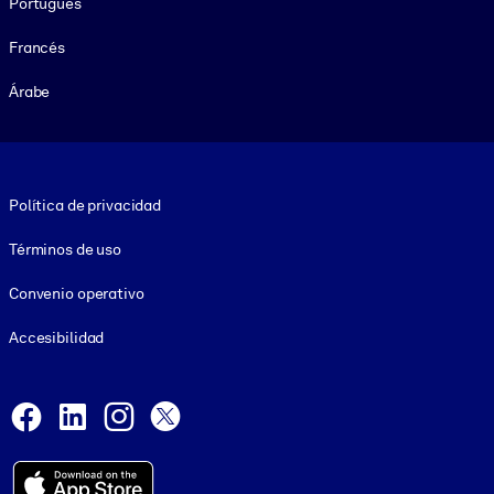
Portugués
Francés
Árabe
Footer legal
Política de privacidad
Términos de uso
Convenio operativo
Accesibilidad
Social and Apps
Facebook
LinkedIn
Instagram
X