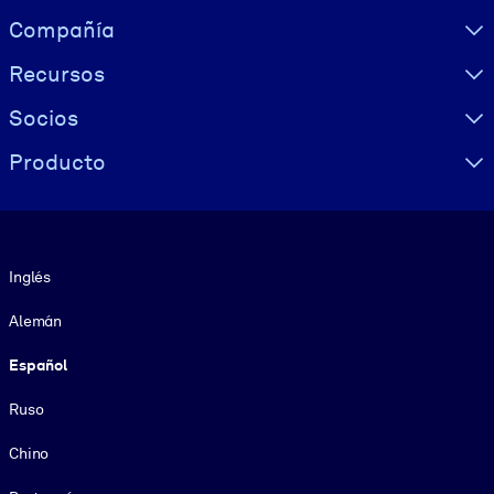
Visually hidden Text
Compañía
Recursos
Socios
Producto
Idioma
Inglés
Alemán
Español
Ruso
Chino