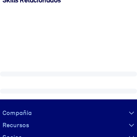
Visually hidden Text
Compañía
Recursos