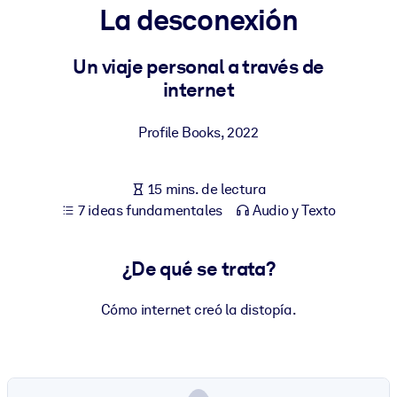
La desconexión
POR SISTEMA
Para LMS/LXP
Un viaje personal a través de
internet
Integre conocimientos verificados y breves en su LMS/LXP para
obtener mejores resultados de aprendizaje.
Profile Books
,
2022
Para bibliotecas corporativas
Enriquezca su biblioteca corporativa con conocimientos
15 mins. de lectura
empresariales confiables y listos para usar.
7 ideas fundamentales
Audio y Texto
Para sistemas de IA
Alimente sus sistemas de IA con conocimientos fiables y
¿De qué se trata?
estructurados para mejorar los resultados.
Cómo internet creó la distopía.