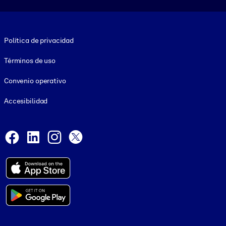
Footer legal
Política de privacidad
Términos de uso
Convenio operativo
Accesibilidad
Social and Apps
Facebook
LinkedIn
Instagram
X
© 1999-2026, getAbstract