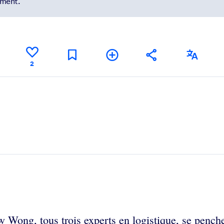
ement.
2
Wong, tous trois experts en logistique, se penchen