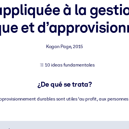
appliquée à la gesti
que et d’approvisi
tener mejores resultados de aprendizaje.
les confiables y listos para usar.
Kogan Page
,
2015
ados para mejorar los resultados.
10 ideas fundamentales
¿De qué se trata?
pprovisionnement durables sont utiles ‘au profit, aux personnes e