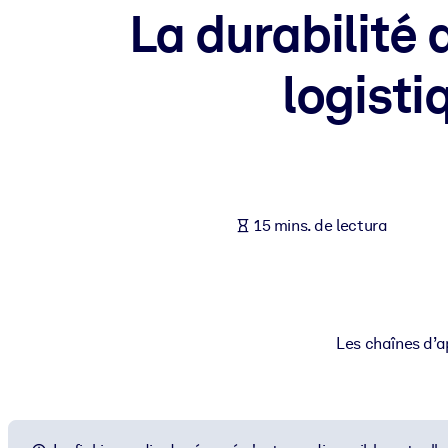
La durabilité 
POR SISTEMA
Para LMS/LXP
logisti
Integre conocimientos verificados y breves en su LMS/LXP para ob
Para bibliotecas corporativas
Enriquezca su biblioteca corporativa con conocimientos empresaria
Para sistemas de IA
Alimente sus sistemas de IA con conocimientos fiables y estructur
15 mins. de lectura
Les chaînes d’a