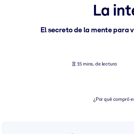
La int
POR SISTEMA
Para LMS/LXP
Integre conocimientos verificados y breves en su LMS/LXP para ob
El secreto de la mente para v
Para bibliotecas corporativas
Enriquezca su biblioteca corporativa con conocimientos empresaria
Para sistemas de IA
15 mins. de lectura
Alimente sus sistemas de IA con conocimientos fiables y estructur
¿Por qué compró es