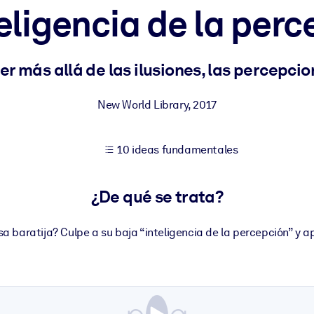
eligencia de la per
tener mejores resultados de aprendizaje.
er más allá de las ilusiones, las percepc
les confiables y listos para usar.
New World Library
,
2017
10 ideas fundamentales
ados para mejorar los resultados.
¿De qué se trata?
a baratija? Culpe a su baja “inteligencia de la percepción” y a