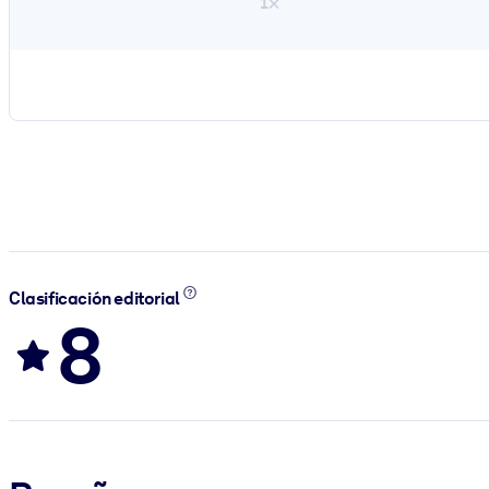
1×
Clasificación editorial
8