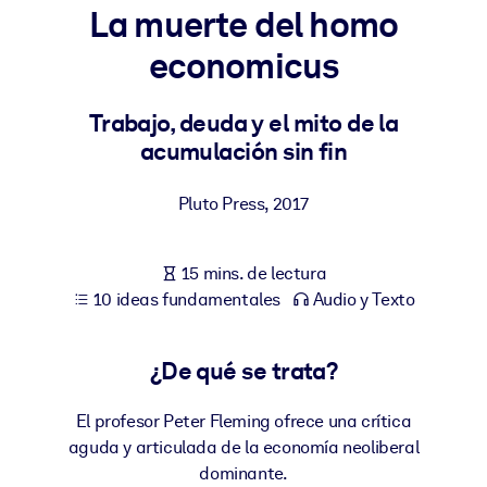
La muerte del homo
POR SISTEMA
economicus
Para LMS/LXP
Integre conocimientos verificados y breves en su LMS/LXP para
Trabajo, deuda y el mito de la
obtener mejores resultados de aprendizaje.
acumulación sin fin
Para bibliotecas corporativas
Pluto Press
,
2017
Enriquezca su biblioteca corporativa con conocimientos
empresariales confiables y listos para usar.
15 mins. de lectura
Para sistemas de IA
10 ideas fundamentales
Audio y Texto
Alimente sus sistemas de IA con conocimientos fiables y
estructurados para mejorar los resultados.
¿De qué se trata?
El profesor Peter Fleming ofrece una crítica
aguda y articulada de la economía neoliberal
dominante.