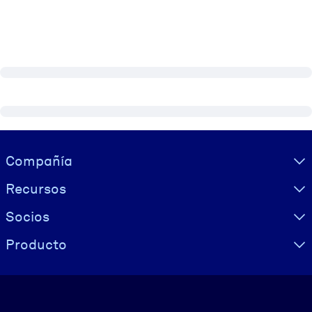
Visually hidden Text
Compañía
Recursos
Socios
Producto
Idioma