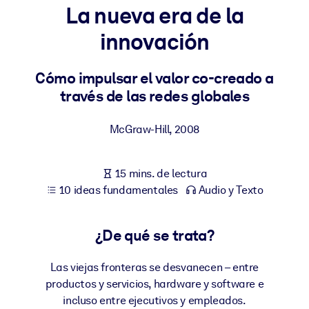
La nueva era de la
POR SISTEMA
innovación
Para LMS/LXP
Integre conocimientos verificados y breves en su LMS/LXP para
Cómo impulsar el valor co-creado a
obtener mejores resultados de aprendizaje.
través de las redes globales
Para bibliotecas corporativas
McGraw-Hill
,
2008
Enriquezca su biblioteca corporativa con conocimientos
empresariales confiables y listos para usar.
15 mins. de lectura
Para sistemas de IA
10 ideas fundamentales
Audio y Texto
Alimente sus sistemas de IA con conocimientos fiables y
estructurados para mejorar los resultados.
¿De qué se trata?
Las viejas fronteras se desvanecen – entre
productos y servicios, hardware y software e
incluso entre ejecutivos y empleados.