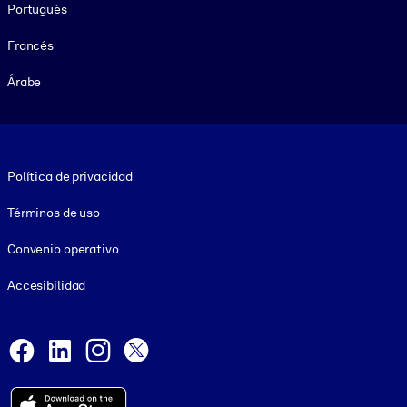
Portugués
Francés
Árabe
Footer legal
Política de privacidad
Términos de uso
Convenio operativo
Accesibilidad
Social and Apps
Facebook
LinkedIn
Instagram
X