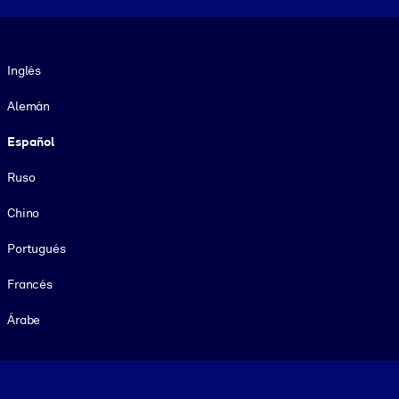
Idioma
Inglés
Alemán
Español
Ruso
Chino
Portugués
Francés
Árabe
Footer legal