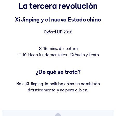
La tercera revolución
POR SISTEMA
Para LMS/LXP
Xi Jinping y el nuevo Estado chino
Integre conocimientos verificados y breves en su LMS/LXP para
Oxford UP
,
2018
obtener mejores resultados de aprendizaje.
Para bibliotecas corporativas
15 mins. de lectura
Enriquezca su biblioteca corporativa con conocimientos
10 ideas fundamentales
Audio y Texto
empresariales confiables y listos para usar.
Para sistemas de IA
¿De qué se trata?
Alimente sus sistemas de IA con conocimientos fiables y
estructurados para mejorar los resultados.
Bajo Xi Jinping, la política china ha cambiado
drásticamente, y no para el bien.