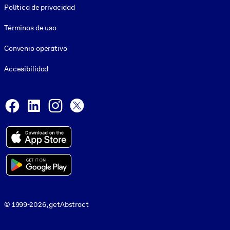
Política de privacidad
Términos de uso
Convenio operativo
Accesibilidad
Social and Apps
Facebook
LinkedIn
Instagram
X
© 1999-2026, getAbstract
© 1999-2026, getAbstract