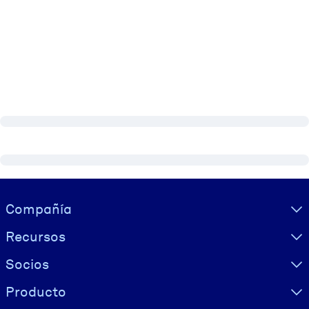
Visually hidden Text
Compañía
Recursos
Socios
Producto