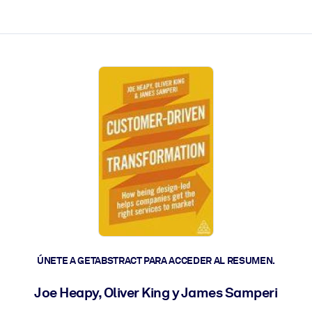
les y actúen más rápido.
ÚNETE A GETABSTRACT PARA ACCEDER AL RESUMEN.
Joe Heapy, Oliver King y James Samperi