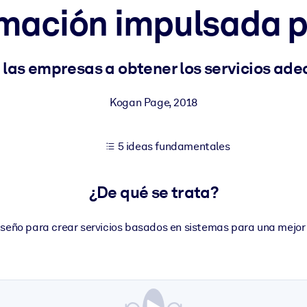
mación impulsada po
tener mejores resultados de aprendizaje.
 las empresas a obtener los servicios ad
les confiables y listos para usar.
Kogan Page
,
2018
5 ideas fundamentales
ados para mejorar los resultados.
¿De qué se trata?
diseño para crear servicios basados en sistemas para una mejor 