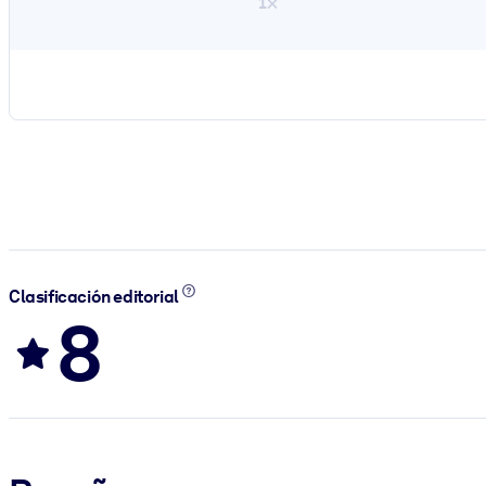
1×
Clasificación editorial
8