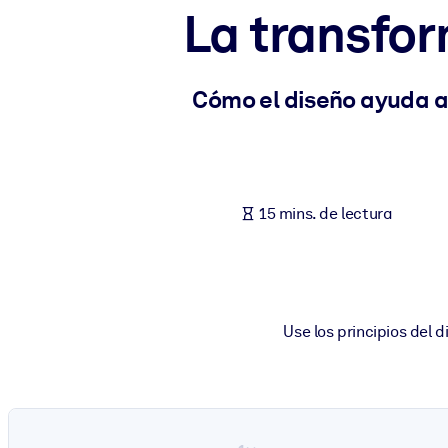
La transfor
POR SISTEMA
Para LMS/LXP
Integre conocimientos verificados y breves en su LMS/LXP para ob
Cómo el diseño ayuda a
Para bibliotecas corporativas
Enriquezca su biblioteca corporativa con conocimientos empresaria
Para sistemas de IA
15 mins. de lectura
Alimente sus sistemas de IA con conocimientos fiables y estructur
Use los principios del 