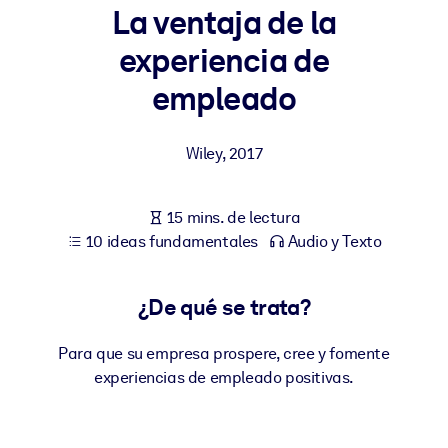
La ventaja de la
POR SISTEMA
experiencia de
Para LMS/LXP
empleado
Integre conocimientos verificados y breves en su LMS/LXP para
obtener mejores resultados de aprendizaje.
Wiley
,
2017
Para bibliotecas corporativas
Enriquezca su biblioteca corporativa con conocimientos
15 mins. de lectura
empresariales confiables y listos para usar.
10 ideas fundamentales
Audio y Texto
Para sistemas de IA
Alimente sus sistemas de IA con conocimientos fiables y
¿De qué se trata?
estructurados para mejorar los resultados.
Para que su empresa prospere, cree y fomente
experiencias de empleado positivas.