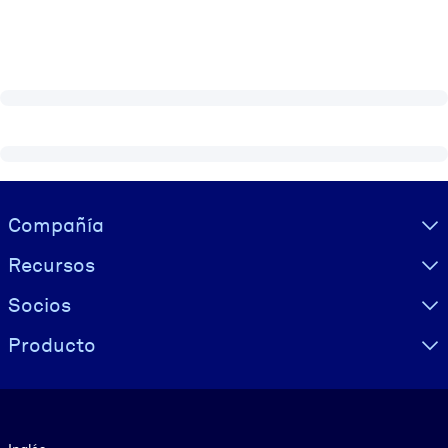
Visually hidden Text
Compañía
Recursos
Socios
Producto
Idioma