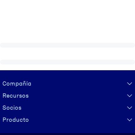
Visually hidden Text
Compañía
Recursos
Socios
Producto