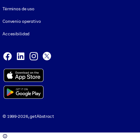
Términos de uso
Convenio operativo
Accesibilidad
Social and Apps
Facebook
LinkedIn
Instagram
X
© 1999-2026, getAbstract
© 1999-2026, getAbstract