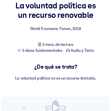
La voluntad política es
POR SISTEMA
un recurso renovable
Para LMS/LXP
Integre conocimientos verificados y breves en su LMS/LXP para
World Economic Forum
,
2018
obtener mejores resultados de aprendizaje.
Para bibliotecas corporativas
5 mins. de lectura
Enriquezca su biblioteca corporativa con conocimientos
3 ideas fundamentales
Audio y Texto
empresariales confiables y listos para usar.
Para sistemas de IA
¿De qué se trata?
Alimente sus sistemas de IA con conocimientos fiables y
estructurados para mejorar los resultados.
La voluntad política no es un recurso limitado.
1×