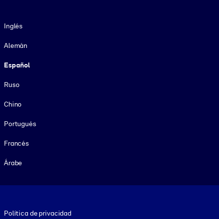
Idioma
Inglés
Alemán
Español
Ruso
Chino
Portugués
Francés
Árabe
Footer legal
Política de privacidad