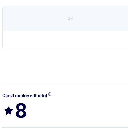
1×
Clasificación editorial
8