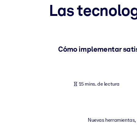
Las tecnolog
POR SISTEMA
Para LMS/LXP
Integre conocimientos verificados y breves en su LMS/LXP para ob
Para bibliotecas corporativas
Enriquezca su biblioteca corporativa con conocimientos empresaria
Cómo implementar satis
Para sistemas de IA
Alimente sus sistemas de IA con conocimientos fiables y estructur
15 mins. de lectura
Nuevas herramientas, t