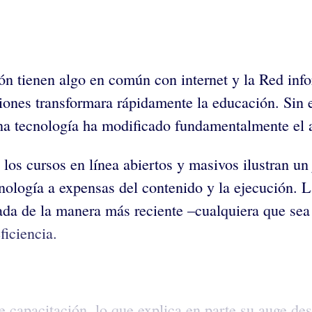
sión tienen algo en común con internet y la Red inf
ones transformara rápidamente la educación. Sin 
na tecnología ha modificado fundamentalmente el 
y los cursos en línea abiertos y masivos ilustran u
nología a expensas del contenido y la ejecución. 
ada de la manera más reciente –cualquiera que sea
iciencia.
e capacitación, lo que explica en parte su auge des