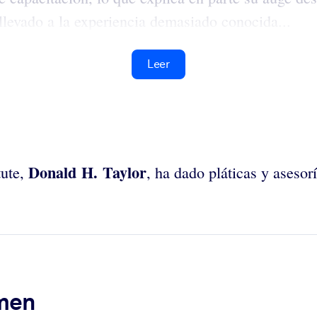
 llevado a la experiencia demasiado conocida...
Leer
Donald H. Taylor
tute,
, ha dado pláticas y asesor
umen