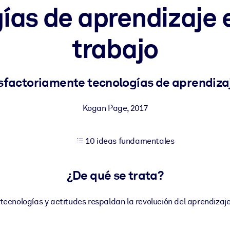
ías de aprendizaje e
trabajo
tener mejores resultados de aprendizaje.
les confiables y listos para usar.
factoriamente tecnologías de aprendizaj
Kogan Page
,
2017
ados para mejorar los resultados.
10 ideas fundamentales
¿De qué se trata?
ecnologías y actitudes respaldan la revolución del aprendizaje 