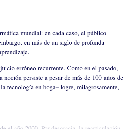
ormática mundial: en cada caso, el público
embargo, en más de un siglo de profunda
aprendizaje.
n juicio erróneo recurrente. Como en el pasado,
La noción persiste a pesar de más de 100 años de
 la tecnología en boga– logre, milagrosamente,
de el año 2000. Por desgracia, la rearticulación