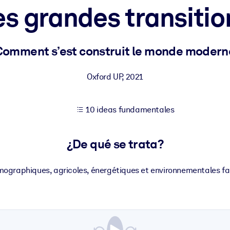
es grandes transitio
tener mejores resultados de aprendizaje.
Comment s’est construit le monde modern
les confiables y listos para usar.
Oxford UP
,
2021
10 ideas fundamentales
ados para mejorar los resultados.
¿De qué se trata?
ographiques, agricoles, énergétiques et environnementales faç