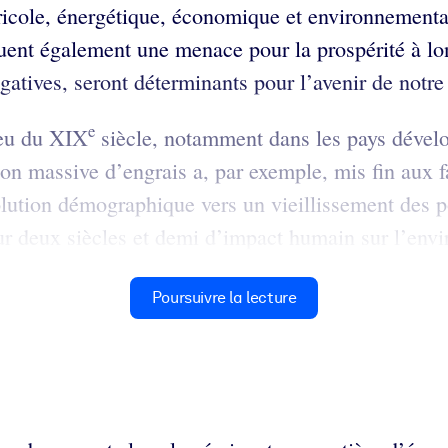
icole, énergétique, économique et environnementale
tuent également une menace pour la prospérité à l
gatives, seront déterminants pour l’avenir de notre
e
ieu du XIX
siècle, notamment dans les pays dévelo
tion massive d’engrais a, par exemple, mis fin aux 
tion démographique vers un vieillissement des pop
our deux siècles et demi d’impact humain sur l’env
Poursuivre la lecture