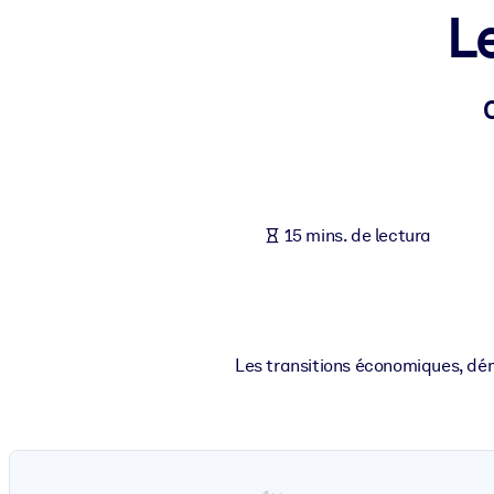
L
POR SISTEMA
Para LMS/LXP
Integre conocimientos verificados y breves en su LMS/LXP para ob
Para bibliotecas corporativas
Enriquezca su biblioteca corporativa con conocimientos empresaria
Para sistemas de IA
15 mins. de lectura
Alimente sus sistemas de IA con conocimientos fiables y estructur
Les transitions économiques, dém