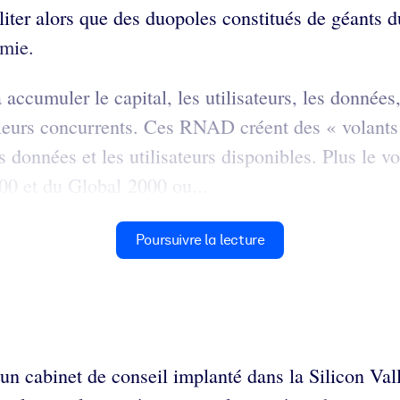
cliter alors que des duopoles constitués de géant
omie.
 accumuler le capital, les utilisateurs, les données,
eurs concurrents. Ces RNAD créent des « volants d
s données et les utilisateurs disponibles. Plus le vo
00 et du Global 2000 ou...
Poursuivre la lecture
 un cabinet de conseil implanté dans la Silicon Va