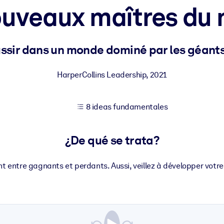
ouveaux maîtres du
tener mejores resultados de aprendizaje.
ussir dans un monde dominé par les géan
les confiables y listos para usar.
HarperCollins Leadership
,
2021
8 ideas fundamentales
ados para mejorar los resultados.
¿De qué se trata?
ant entre gagnants et perdants. Aussi, veillez à développer vot