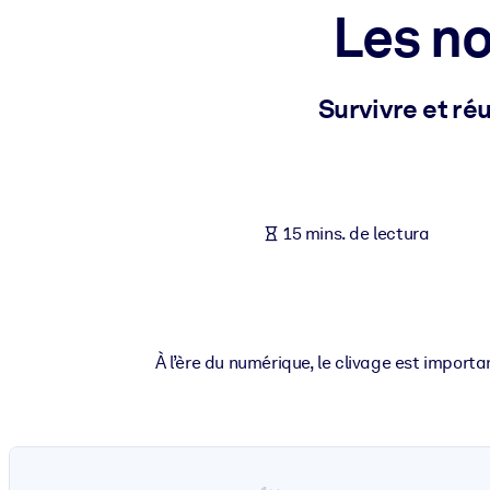
Les n
POR SISTEMA
Para LMS/LXP
Integre conocimientos verificados y breves en su LMS/LXP para ob
Survivre et ré
Para bibliotecas corporativas
Enriquezca su biblioteca corporativa con conocimientos empresaria
Para sistemas de IA
15 mins. de lectura
Alimente sus sistemas de IA con conocimientos fiables y estructur
À l’ère du numérique, le clivage est import