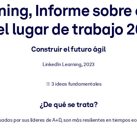
ning, Informe sobre 
el lugar de trabajo 
tener mejores resultados de aprendizaje.
les confiables y listos para usar.
Construir el futuro ágil
LinkedIn Learning
,
2023
ados para mejorar los resultados.
3 ideas fundamentales
¿De qué se trata?
sadas por sus líderes de A+D, son más resilientes en tiempos 