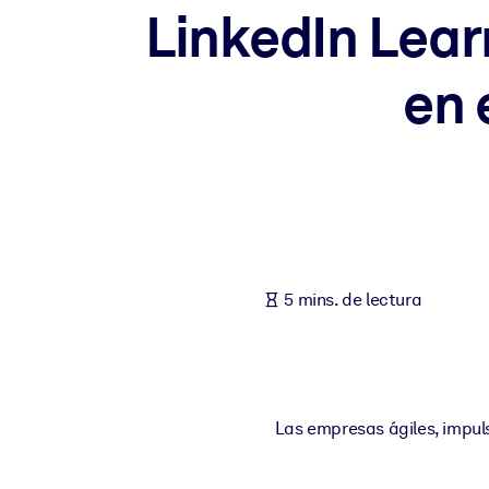
LinkedIn Lear
POR SISTEMA
Para LMS/LXP
en 
Integre conocimientos verificados y breves en su LMS/LXP para ob
Para bibliotecas corporativas
Enriquezca su biblioteca corporativa con conocimientos empresaria
Para sistemas de IA
Alimente sus sistemas de IA con conocimientos fiables y estructur
5 mins. de lectura
Las empresas ágiles, impul