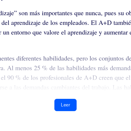
izaje” son más importantes que nunca, pues su obje
del aprendizaje de los empleados. El A+D también 
 un entorno que valore el aprendizaje y aumentar el
entes diferentes habilidades, pero los conjuntos d
ra. Al menos 25 % de las habilidades más demand
el 90 % de los profesionales de A+D creen que el d
se a las demandas cambiantes del trabajo. Las hab
Leer