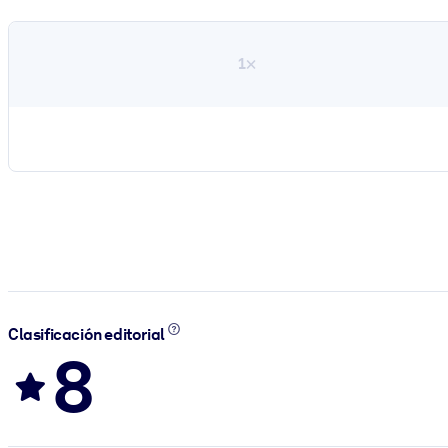
1×
Clasificación editorial
8