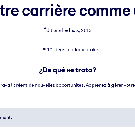
re carrière comme 
tener mejores resultados de aprendizaje.
Éditions Leduc.s
,
2013
les confiables y listos para usar.
10 ideas fundamentales
ados para mejorar los resultados.
¿De qué se trata?
avail créent de nouvelles opportunités. Apprenez à gérer votr
ement.