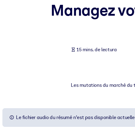
Managez vot
POR SISTEMA
Para LMS/LXP
Integre conocimientos verificados y breves en su LMS/LXP para ob
Para bibliotecas corporativas
Enriquezca su biblioteca corporativa con conocimientos empresaria
15 mins. de lectura
Para sistemas de IA
Alimente sus sistemas de IA con conocimientos fiables y estructur
Les mutations du marché du tr
Le fichier audio du résumé n'est pas disponible actuell