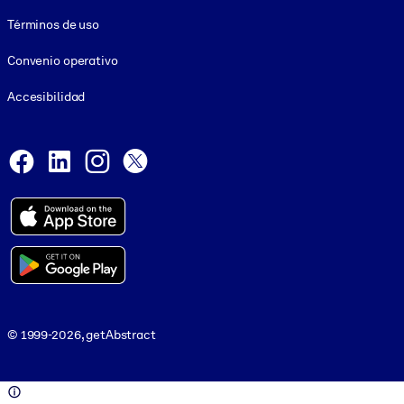
Términos de uso
Convenio operativo
Accesibilidad
Social and Apps
Facebook
LinkedIn
Instagram
X
© 1999-2026, getAbstract
© 1999-2026, getAbstract