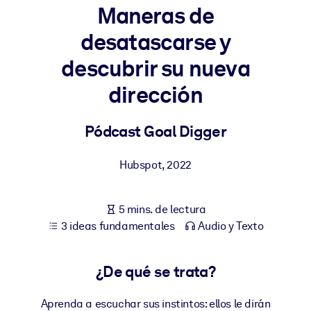
Maneras de
POR SISTEMA
desatascarse y
Para LMS/LXP
descubrir su nueva
Integre conocimientos verificados y breves en su LMS/LXP para
obtener mejores resultados de aprendizaje.
dirección
Para bibliotecas corporativas
Pódcast Goal Digger
Enriquezca su biblioteca corporativa con conocimientos
empresariales confiables y listos para usar.
Hubspot
,
2022
Para sistemas de IA
Alimente sus sistemas de IA con conocimientos fiables y
5 mins. de lectura
estructurados para mejorar los resultados.
3 ideas fundamentales
Audio y Texto
¿De qué se trata?
Aprenda a escuchar sus instintos: ellos le dirán