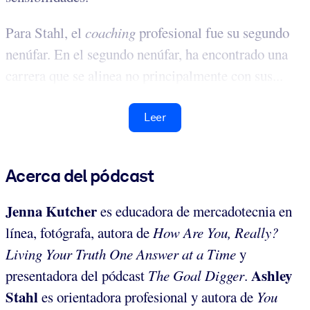
Para Stahl, el
coaching
profesional fue su segundo
nenúfar. En el segundo nenúfar, ha encontrado una
carrera que se alinea no principalmente con sus...
Leer
Acerca del pódcast
Jenna Kutcher
es
educadora de mercadotecnia en
línea, fotógrafa, autora de
How Are You, Really?
Living Your Truth One Answer at a Time
y
Ashley
presentadora del pódcast
The Goal Digger
.
Stahl
es orientadora profesional y autora de
You