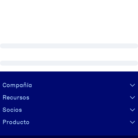
Visually hidden Text
Compañía
Recursos
Socios
Producto