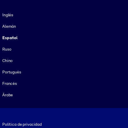
Idioma
Inglés
Alemán
Español
Ruso
Chino
Portugués
Francés
Árabe
Footer legal
Política de privacidad