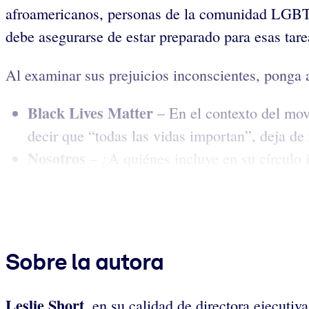
afroamericanos, personas de la comunidad LGBTQ+
debe asegurarse de estar preparado para esas tare
Al examinar sus prejuicios inconscientes, ponga 
Black Lives Matter
– En el contexto del mov
decir que “todas las vidas importan”, deja de
Nosotros
– ¿A quiénes incluye en su círculo 
Sobre la autora
Leslie Short
,
en su calidad de directora ejecutiv