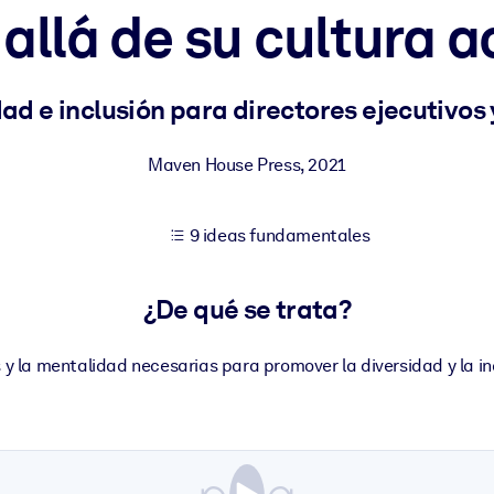
allá de su cultura a
tener mejores resultados de aprendizaje.
ad e inclusión para directores ejecutivos 
les confiables y listos para usar.
Maven House Press
,
2021
9 ideas fundamentales
ados para mejorar los resultados.
¿De qué se trata?
y la mentalidad necesarias para promover la diversidad y la in