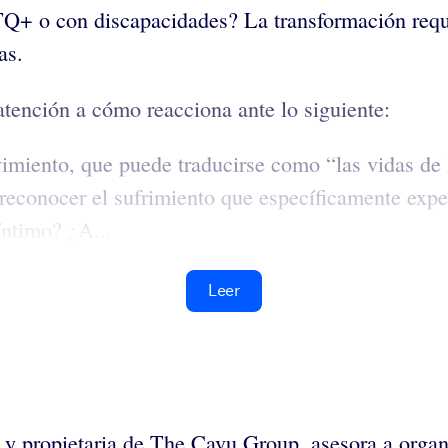
 o con discapacidades? La transformación requier
as.
atención a cómo reacciona ante lo siguiente:
imiento, que puede traducirse como “las vidas de l
 reconocer el sufrimiento que específicamente exp
íntimo? ¿A...
Leer
a y propietaria de The Cavu Group, asesora a organ