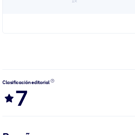
1×
Clasificación editorial
7