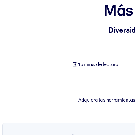
Más 
POR SISTEMA
Para LMS/LXP
Integre conocimientos verificados y breves en su LMS/LXP para ob
Diversid
Para bibliotecas corporativas
Enriquezca su biblioteca corporativa con conocimientos empresaria
Para sistemas de IA
15 mins. de lectura
Alimente sus sistemas de IA con conocimientos fiables y estructur
Adquiera las herramientas 