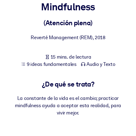
Mindfulness
POR SISTEMA
Para LMS/LXP
(Atención plena)
Integre conocimientos verificados y breves en su LMS/LXP para
Reverté Management (REM)
,
2018
obtener mejores resultados de aprendizaje.
Para bibliotecas corporativas
15 mins. de lectura
Enriquezca su biblioteca corporativa con conocimientos
9 ideas fundamentales
Audio y Texto
empresariales confiables y listos para usar.
Para sistemas de IA
¿De qué se trata?
Alimente sus sistemas de IA con conocimientos fiables y
estructurados para mejorar los resultados.
La constante de la vida es el cambio; practicar
mindfulness ayuda a aceptar esta realidad, para
vivir mejor.