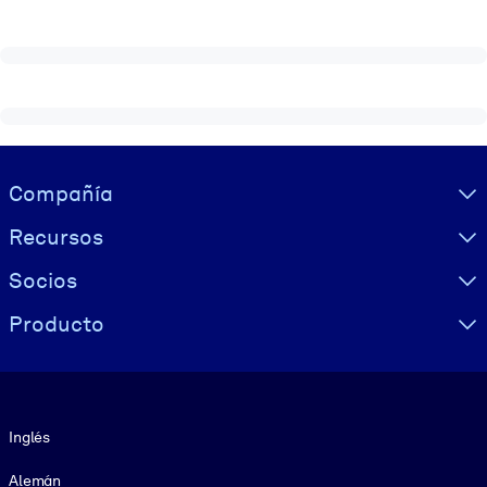
Visually hidden Text
Compañía
Recursos
Socios
Producto
Idioma
Inglés
Alemán