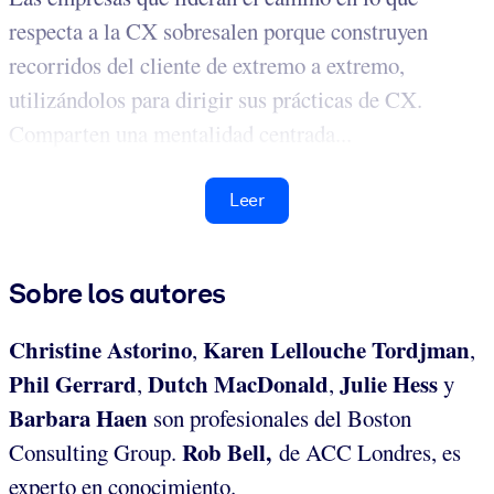
respecta a la CX sobresalen porque construyen
recorridos del cliente de extremo a extremo,
utilizándolos para dirigir sus prácticas de CX.
Comparten una mentalidad centrada...
Leer
Sobre los autores
Christine Astorino
Karen Lellouche Tordjman
,
,
Phil Gerrard
Dutch MacDonald
Julie Hess
,
,
y
Barbara Haen
son profesionales del Boston
Rob Bell,
Consulting Group.
de ACC Londres, es
experto en conocimiento.