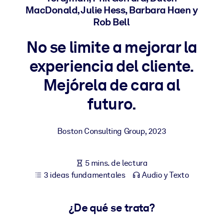
MacDonald, Julie Hess, Barbara Haen y
Rob Bell
POR SISTEMA
Para LMS/LXP
No se limite a mejorar la
Integre conocimientos verificados y breves en su LMS/LXP para
experiencia del cliente.
obtener mejores resultados de aprendizaje.
Para bibliotecas corporativas
Mejórela de cara al
Enriquezca su biblioteca corporativa con conocimientos
futuro.
empresariales confiables y listos para usar.
Para sistemas de IA
Boston Consulting Group
,
2023
Alimente sus sistemas de IA con conocimientos fiables y
estructurados para mejorar los resultados.
5 mins. de lectura
3 ideas fundamentales
Audio y Texto
¿De qué se trata?