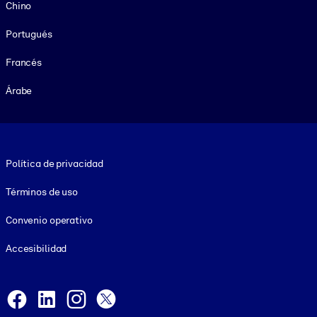
Chino
Portugués
Francés
Árabe
Footer legal
Política de privacidad
Términos de uso
Convenio operativo
Accesibilidad
Social and Apps
Facebook
LinkedIn
Instagram
X