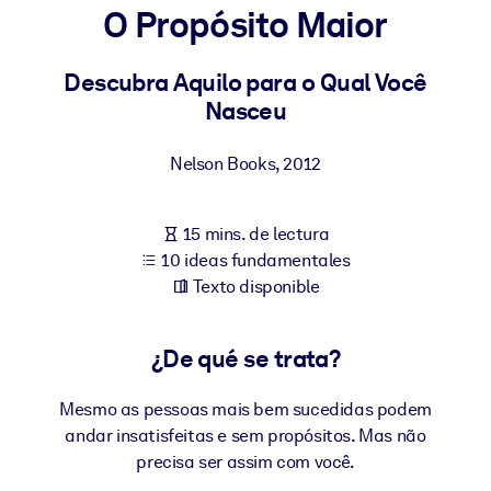
O Propósito Maior
POR SISTEMA
Para LMS/LXP
Descubra Aquilo para o Qual Você
Nasceu
Integre conocimientos verificados y breves en su LMS/LXP para
obtener mejores resultados de aprendizaje.
Nelson Books
,
2012
Para bibliotecas corporativas
Enriquezca su biblioteca corporativa con conocimientos
15 mins. de lectura
empresariales confiables y listos para usar.
10 ideas fundamentales
Para sistemas de IA
Texto disponible
Alimente sus sistemas de IA con conocimientos fiables y
estructurados para mejorar los resultados.
¿De qué se trata?
Mesmo as pessoas mais bem sucedidas podem
andar insatisfeitas e sem propósitos. Mas não
precisa ser assim com você.