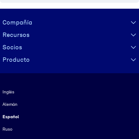
Visually hidden Text
Compañía
Recursos
Socios
Producto
Idioma
Inglés
Alemán
Español
Ruso