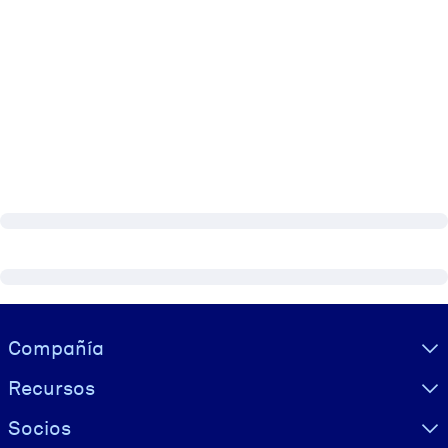
Visually hidden Text
Compañía
Recursos
Socios