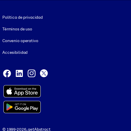
Footer legal
Política de privacidad
Términos de uso
Convenio operativo
Accesibilidad
Social and Apps
Facebook
LinkedIn
Instagram
X
© 1999-2026, getAbstract
© 1999-2026, getAbstract