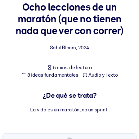
Ocho lecciones de un
POR SISTEMA
maratón (que no tienen
Para LMS/LXP
nada que ver con correr)
Integre conocimientos verificados y breves en su LMS/LXP para
obtener mejores resultados de aprendizaje.
Sahil Bloom
,
2024
Para bibliotecas corporativas
Enriquezca su biblioteca corporativa con conocimientos
5 mins. de lectura
empresariales confiables y listos para usar.
8 ideas fundamentales
Audio y Texto
Para sistemas de IA
Alimente sus sistemas de IA con conocimientos fiables y
¿De qué se trata?
estructurados para mejorar los resultados.
La vida es un maratón, no un sprint.