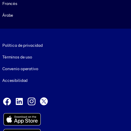
Francés
Árabe
Footer legal
Política de privacidad
Términos de uso
Convenio operativo
Accesibilidad
Social and Apps
Facebook
LinkedIn
Instagram
X