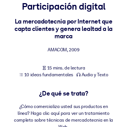
Participación digital
POR SISTEMA
Para LMS/LXP
La mercadotecnia por Internet que
capta clientes y genera lealtad a la
Integre conocimientos verificados y breves en su LMS/LXP para
marca
obtener mejores resultados de aprendizaje.
Para bibliotecas corporativas
AMACOM
,
2009
Enriquezca su biblioteca corporativa con conocimientos
empresariales confiables y listos para usar.
15 mins. de lectura
Para sistemas de IA
10 ideas fundamentales
Audio y Texto
Alimente sus sistemas de IA con conocimientos fiables y
estructurados para mejorar los resultados.
¿De qué se trata?
¿Cómo comercializa usted sus productos en
línea? Haga clic aquí para ver un tratamiento
completo sobre técnicas de mercadotecnia en la
Web.