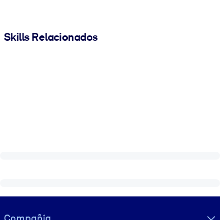
Skills Relacionados
Visually hidden Text
Compañía