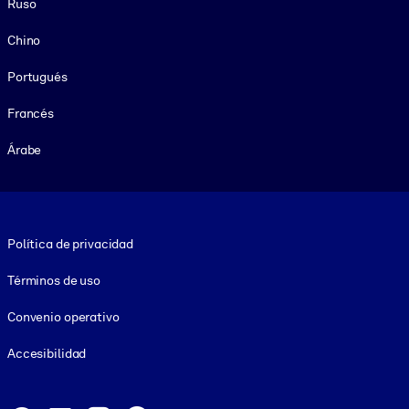
Ruso
Chino
Portugués
Francés
Árabe
Footer legal
Política de privacidad
Términos de uso
Convenio operativo
Accesibilidad
Social and Apps