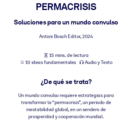
PERMACRISIS
POR SISTEMA
Para LMS/LXP
Soluciones para un mundo convulso
Integre conocimientos verificados y breves en su LMS/LXP para
Antoni Bosch Editor
,
2024
obtener mejores resultados de aprendizaje.
Para bibliotecas corporativas
15 mins. de lectura
Enriquezca su biblioteca corporativa con conocimientos
10 ideas fundamentales
Audio y Texto
empresariales confiables y listos para usar.
Para sistemas de IA
¿De qué se trata?
Alimente sus sistemas de IA con conocimientos fiables y
estructurados para mejorar los resultados.
Un mundo convulso requiere estrategias para
transformar la “permacrisis”, un periodo de
inestabilidad global, en un sendero de
prosperidad y cooperación mundial.