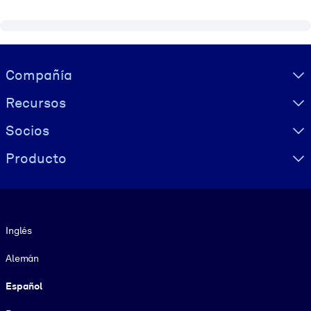
Visually hidden Text
Compañía
Recursos
Socios
Producto
Idioma
Inglés
Alemán
Español