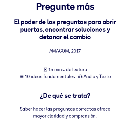
Pregunte más
POR SISTEMA
Para LMS/LXP
El poder de las preguntas para abrir
puertas, encontrar soluciones y
Integre conocimientos verificados y breves en su LMS/LXP para
detonar el cambio
obtener mejores resultados de aprendizaje.
Para bibliotecas corporativas
AMACOM
,
2017
Enriquezca su biblioteca corporativa con conocimientos
empresariales confiables y listos para usar.
15 mins. de lectura
Para sistemas de IA
10 ideas fundamentales
Audio y Texto
Alimente sus sistemas de IA con conocimientos fiables y
estructurados para mejorar los resultados.
¿De qué se trata?
Saber hacer las preguntas correctas ofrece
mayor claridad y comprensión.