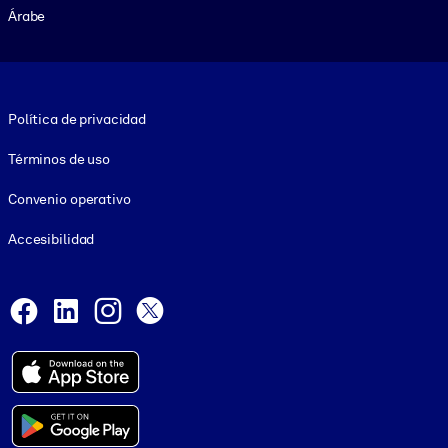
Árabe
Footer legal
Política de privacidad
Términos de uso
Convenio operativo
Accesibilidad
Social and Apps
Facebook
LinkedIn
Instagram
X