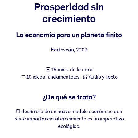
Prosperidad sin
POR SISTEMA
crecimiento
Para LMS/LXP
Integre conocimientos verificados y breves en su LMS/LXP para
La economía para un planeta finito
obtener mejores resultados de aprendizaje.
Para bibliotecas corporativas
Earthscan
,
2009
Enriquezca su biblioteca corporativa con conocimientos
empresariales confiables y listos para usar.
15 mins. de lectura
10 ideas fundamentales
Audio y Texto
Para sistemas de IA
Alimente sus sistemas de IA con conocimientos fiables y
estructurados para mejorar los resultados.
¿De qué se trata?
El desarrollo de un nuevo modelo económico que
reste importancia al crecimiento es un imperativo
ecológico.