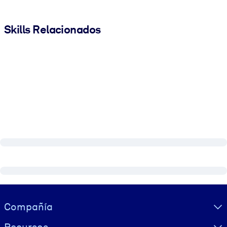
Skills Relacionados
Visually hidden Text
Compañía