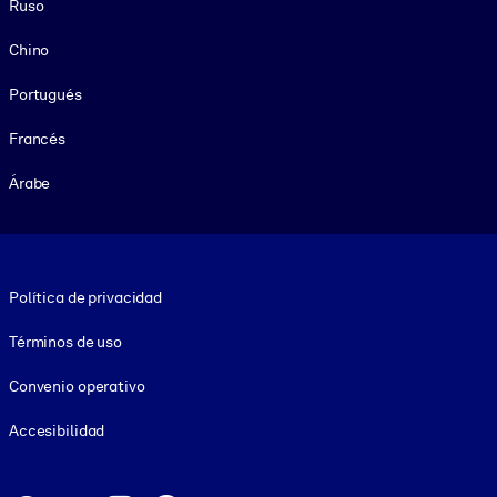
Ruso
Chino
Portugués
Francés
Árabe
Footer legal
Política de privacidad
Términos de uso
Convenio operativo
Accesibilidad
Social and Apps