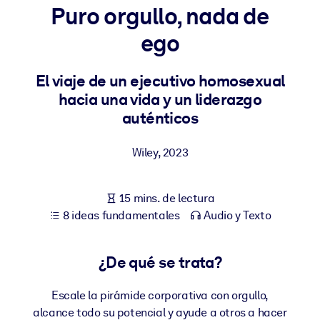
Puro orgullo, nada de
POR SISTEMA
ego
Para LMS/LXP
Integre conocimientos verificados y breves en su LMS/LXP para
El viaje de un ejecutivo homosexual
obtener mejores resultados de aprendizaje.
hacia una vida y un liderazgo
Para bibliotecas corporativas
auténticos
Enriquezca su biblioteca corporativa con conocimientos
Wiley
,
2023
empresariales confiables y listos para usar.
Para sistemas de IA
15 mins. de lectura
Alimente sus sistemas de IA con conocimientos fiables y
8 ideas fundamentales
Audio y Texto
estructurados para mejorar los resultados.
¿De qué se trata?
Escale la pirámide corporativa con orgullo,
alcance todo su potencial y ayude a otros a hacer