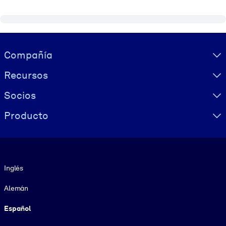
Visually hidden Text
Compañía
Recursos
Socios
Producto
Idioma
Inglés
Alemán
Español