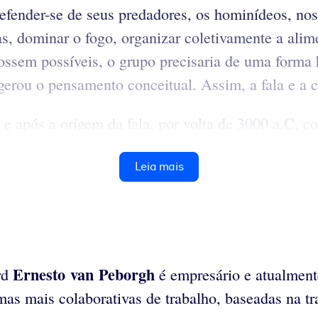
defender-se de seus predadores, os hominídeos, no
tas, dominar o fogo, organizar coletivamente a ali
fossem possíveis, o grupo precisaria de uma forma 
 gerou o pensamento conceitual. Assim, a fala e a 
 após a origem da fala, por volta de 3000 a.C, co
Leia mais
Ernesto van Peborgh
rd
é empresário e atualment
mas mais colaborativas de trabalho, baseadas na t