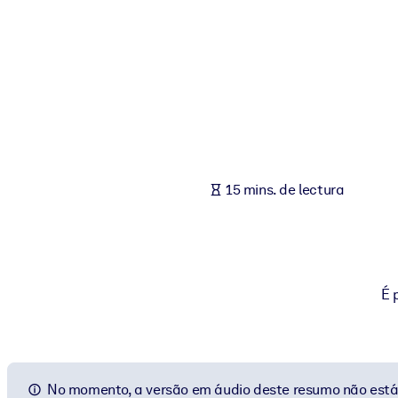
POR SISTEMA
Para LMS/LXP
Integre conocimientos verificados y breves en su LMS/LXP para ob
Para bibliotecas corporativas
Enriquezca su biblioteca corporativa con conocimientos empresaria
Para sistemas de IA
15 mins. de lectura
Alimente sus sistemas de IA con conocimientos fiables y estructur
É 
No momento, a versão em áudio deste resumo não está 