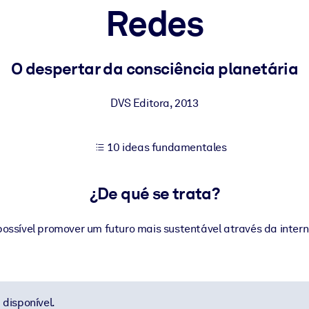
Redes
tener mejores resultados de aprendizaje.
O despertar da consciência planetária
les confiables y listos para usar.
DVS Editora
,
2013
10 ideas fundamentales
ados para mejorar los resultados.
¿De qué se trata?
possível promover um futuro mais sustentável através da intern
disponível.