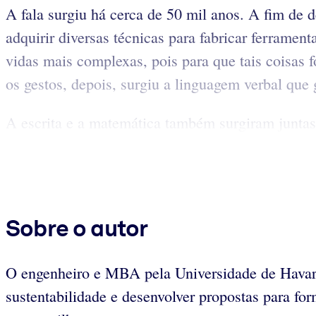
A fala surgiu há cerca de 50 mil anos. A fim de 
adquirir diversas técnicas para fabricar ferramen
vidas mais complexas, pois para que tais coisas 
os gestos, depois, surgiu a linguagem verbal que
A escrita e a matemática também surgiram juntas e
Sobre o autor
O engenheiro e MBA pela Universidade de Hava
sustentabilidade e desenvolver propostas para for