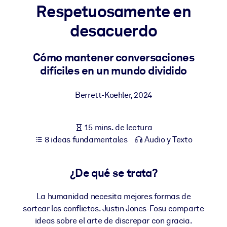
Respetuosamente en
POR SISTEMA
desacuerdo
Para LMS/LXP
Integre conocimientos verificados y breves en su LMS/LXP para
Cómo mantener conversaciones
obtener mejores resultados de aprendizaje.
difíciles en un mundo dividido
Para bibliotecas corporativas
Berrett-Koehler
,
2024
Enriquezca su biblioteca corporativa con conocimientos
empresariales confiables y listos para usar.
15 mins. de lectura
Para sistemas de IA
8 ideas fundamentales
Audio y Texto
Alimente sus sistemas de IA con conocimientos fiables y
estructurados para mejorar los resultados.
¿De qué se trata?
La humanidad necesita mejores formas de
sortear los conflictos. Justin Jones-Fosu comparte
ideas sobre el arte de discrepar con gracia.