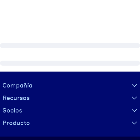
Visually hidden Text
Compañía
Recursos
Socios
Producto