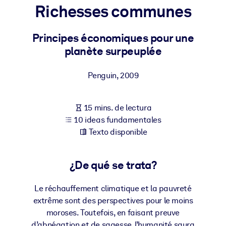
Richesses communes
POR SISTEMA
Para LMS/LXP
Principes économiques pour une
planète surpeuplée
Integre conocimientos verificados y breves en su LMS/LXP para
obtener mejores resultados de aprendizaje.
Penguin
,
2009
Para bibliotecas corporativas
Enriquezca su biblioteca corporativa con conocimientos
15 mins. de lectura
empresariales confiables y listos para usar.
10 ideas fundamentales
Para sistemas de IA
Texto disponible
Alimente sus sistemas de IA con conocimientos fiables y
estructurados para mejorar los resultados.
¿De qué se trata?
Le réchauffement climatique et la pauvreté
extrême sont des perspectives pour le moins
moroses. Toutefois, en faisant preuve
d’abnégation et de sagesse, l’humanité saura