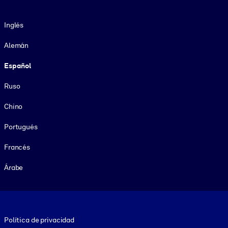
Idioma
Inglés
Alemán
Español
Ruso
Chino
Portugués
Francés
Árabe
Footer legal
Política de privacidad