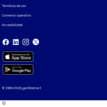
Términos de uso
Convenio operativo
Accesibilidad
Social and Apps
Facebook
LinkedIn
Instagram
X
© 1999-2026, getAbstract
© 1999-2026, getAbstract