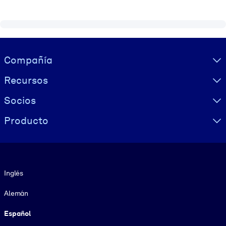
Visually hidden Text
Compañía
Recursos
Socios
Producto
Idioma
Inglés
Alemán
Español