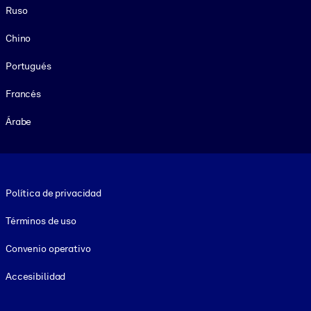
Ruso
Chino
Portugués
Francés
Árabe
Footer legal
Política de privacidad
Términos de uso
Convenio operativo
Accesibilidad
Social and Apps