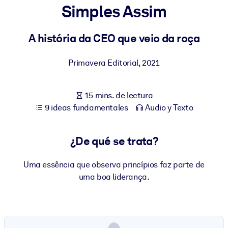
Simples Assim
POR SISTEMA
Para LMS/LXP
A história da CEO que veio da roça
Integre conocimientos verificados y breves en su LMS/LXP para
Primavera Editorial
,
2021
obtener mejores resultados de aprendizaje.
Para bibliotecas corporativas
15 mins. de lectura
Enriquezca su biblioteca corporativa con conocimientos
9 ideas fundamentales
Audio y Texto
empresariales confiables y listos para usar.
Para sistemas de IA
¿De qué se trata?
Alimente sus sistemas de IA con conocimientos fiables y
estructurados para mejorar los resultados.
Uma essência que observa princípios faz parte de
uma boa liderança.