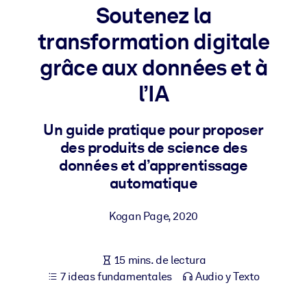
Soutenez la
POR SISTEMA
transformation digitale
Para LMS/LXP
grâce aux données et à
Integre conocimientos verificados y breves en su LMS/LXP para
obtener mejores resultados de aprendizaje.
l’IA
Para bibliotecas corporativas
Un guide pratique pour proposer
Enriquezca su biblioteca corporativa con conocimientos
des produits de science des
empresariales confiables y listos para usar.
données et d’apprentissage
Para sistemas de IA
automatique
Alimente sus sistemas de IA con conocimientos fiables y
estructurados para mejorar los resultados.
Kogan Page
,
2020
15 mins. de lectura
7 ideas fundamentales
Audio y Texto