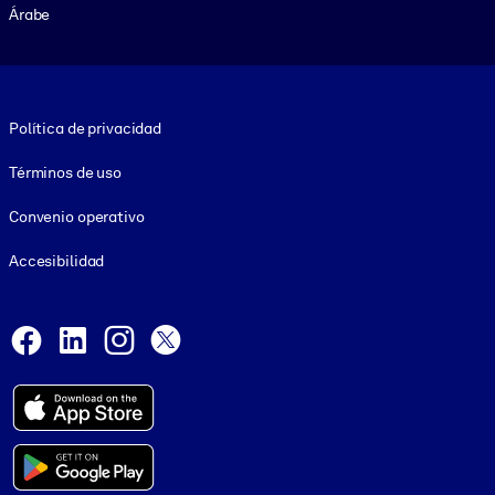
Árabe
Footer legal
Política de privacidad
Términos de uso
Convenio operativo
Accesibilidad
Social and Apps
Facebook
LinkedIn
Instagram
X