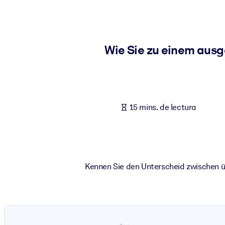
POR SISTEMA
Para LMS/LXP
Integre conocimientos verificados y breves en su LMS/LXP para ob
Wie Sie zu einem aus
Para bibliotecas corporativas
Enriquezca su biblioteca corporativa con conocimientos empresaria
Para sistemas de IA
15 mins. de lectura
Alimente sus sistemas de IA con conocimientos fiables y estructur
Kennen Sie den Unterscheid zwischen üb