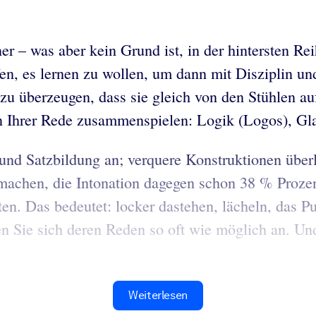
ner – was aber kein Grund ist, in der hintersten R
en, es lernen zu wollen, um dann mit Disziplin un
 zu überzeugen, dass sie gleich von den Stühlen a
in Ihrer Rede zusammenspielen: Logik (Logos), Gl
nd Satzbildung an; verquere Konstruktionen überlas
smachen, die Intonation dagegen schon 38 % Proze
en. Das bedeutet: locker dastehen, lächeln, das
en Sie sich deren Reden so oft wie möglich an. Un
Weiterlesen