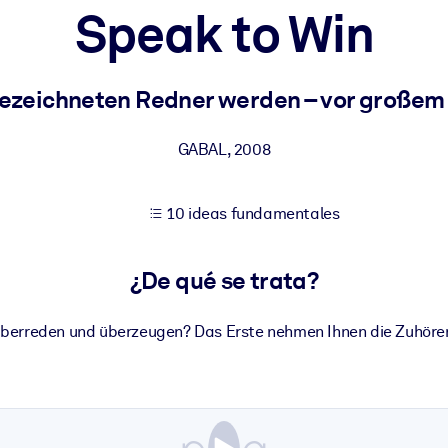
Speak to Win
tener mejores resultados de aprendizaje.
gezeichneten Redner werden – vor großem
les confiables y listos para usar.
GABAL
,
2008
10 ideas fundamentales
ados para mejorar los resultados.
¿De qué se trata?
erreden und überzeugen? Das Erste nehmen Ihnen die Zuhörer üb