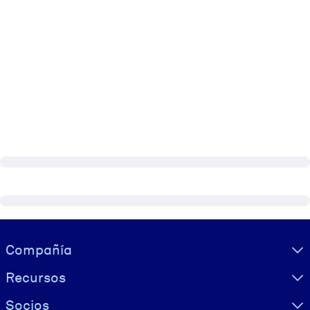
Visually hidden Text
Compañía
Recursos
Socios