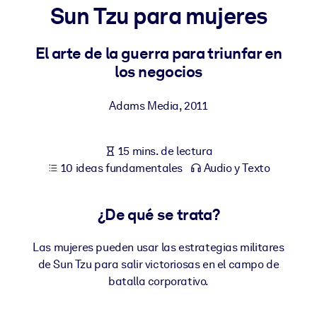
Sun Tzu para mujeres
POR SISTEMA
Para LMS/LXP
El arte de la guerra para triunfar en
los negocios
Integre conocimientos verificados y breves en su LMS/LXP para
obtener mejores resultados de aprendizaje.
Adams Media
,
2011
Para bibliotecas corporativas
Enriquezca su biblioteca corporativa con conocimientos
15 mins. de lectura
empresariales confiables y listos para usar.
10 ideas fundamentales
Audio y Texto
Para sistemas de IA
Alimente sus sistemas de IA con conocimientos fiables y
¿De qué se trata?
estructurados para mejorar los resultados.
Las mujeres pueden usar las estrategias militares
de Sun Tzu para salir victoriosas en el campo de
batalla corporativo.