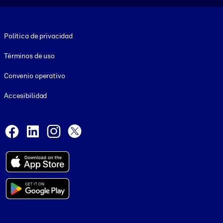
Footer legal
Política de privacidad
Términos de uso
Convenio operativo
Accesibilidad
Social and Apps
Facebook
LinkedIn
Instagram
X
© 1999-2026, getAbstract