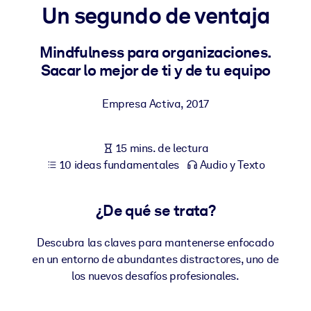
Un segundo de ventaja
POR SISTEMA
Para LMS/LXP
Mindfulness para organizaciones.
Sacar lo mejor de ti y de tu equipo
Integre conocimientos verificados y breves en su LMS/LXP para
obtener mejores resultados de aprendizaje.
Empresa Activa
,
2017
Para bibliotecas corporativas
Enriquezca su biblioteca corporativa con conocimientos
15 mins. de lectura
empresariales confiables y listos para usar.
10 ideas fundamentales
Audio y Texto
Para sistemas de IA
Alimente sus sistemas de IA con conocimientos fiables y
¿De qué se trata?
estructurados para mejorar los resultados.
Descubra las claves para mantenerse enfocado
en un entorno de abundantes distractores, uno de
los nuevos desafíos profesionales.