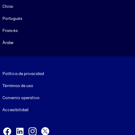
Chino
Portugués
Francés
Árabe
Footer legal
Política de privacidad
Términos de uso
Convenio operativo
Accesibilidad
Social and Apps
Facebook
LinkedIn
Instagram
X