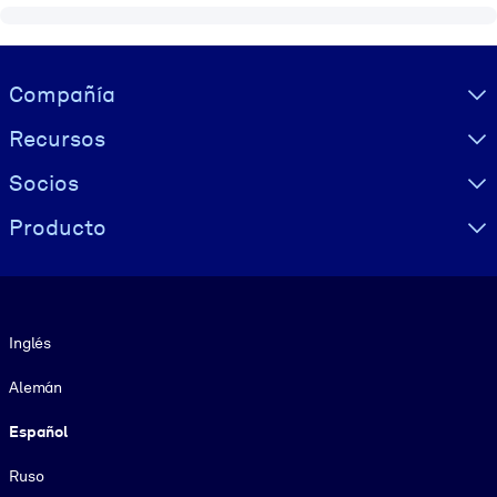
Visually hidden Text
Compañía
Recursos
Socios
Producto
Idioma
Inglés
Alemán
Español
Ruso