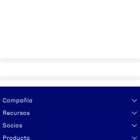
Visually hidden Text
Compañía
Recursos
Socios
Producto