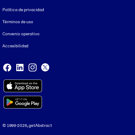
Footer legal
Política de privacidad
Términos de uso
Convenio operativo
Accesibilidad
Social and Apps
Facebook
LinkedIn
Instagram
X
© 1999-2026, getAbstract
© 1999-2026, getAbstract