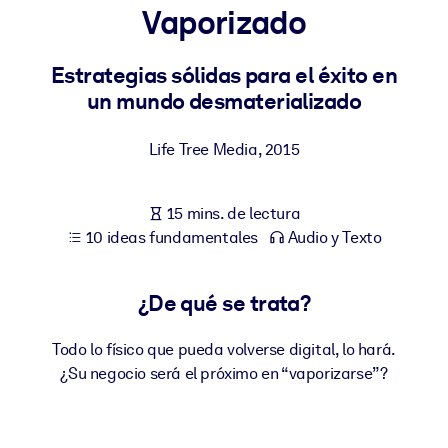
Vaporizado
POR SISTEMA
Para LMS/LXP
Estrategias sólidas para el éxito en
un mundo desmaterializado
Integre conocimientos verificados y breves en su LMS/LXP para
obtener mejores resultados de aprendizaje.
Life Tree Media
,
2015
Para bibliotecas corporativas
Enriquezca su biblioteca corporativa con conocimientos
15 mins. de lectura
empresariales confiables y listos para usar.
10 ideas fundamentales
Audio y Texto
Para sistemas de IA
Alimente sus sistemas de IA con conocimientos fiables y
¿De qué se trata?
estructurados para mejorar los resultados.
Todo lo físico que pueda volverse digital, lo hará.
¿Su negocio será el próximo en “vaporizarse”?