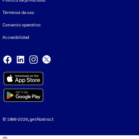
Política de privacidad
Términos de uso
Convenio operativo
Accesibilidad
Social and Apps
Facebook
LinkedIn
Instagram
X
© 1999-2026, getAbstract
© 1999-2026, getAbstract