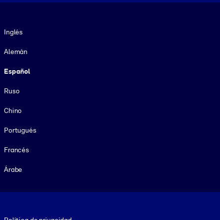
Idioma
Inglés
Alemán
Español
Ruso
Chino
Portugués
Francés
Árabe
Footer legal