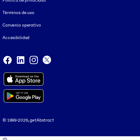
Política de privacidad
Términos de uso
Convenio operativo
Accesibilidad
Social and Apps
Facebook
LinkedIn
Instagram
X
© 1999-2026, getAbstract
© 1999-2026, getAbstract