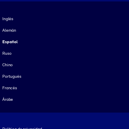
Idioma
Inglés
Alemán
Español
Ruso
Chino
Portugués
Francés
Árabe
Footer legal