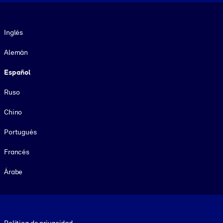
Idioma
Inglés
Alemán
Español
Ruso
Chino
Portugués
Francés
Árabe
Footer legal