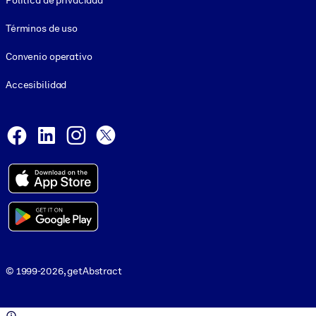
Política de privacidad
Términos de uso
Convenio operativo
Accesibilidad
Social and Apps
Facebook
LinkedIn
Instagram
X
© 1999-2026, getAbstract
© 1999-2026, getAbstract