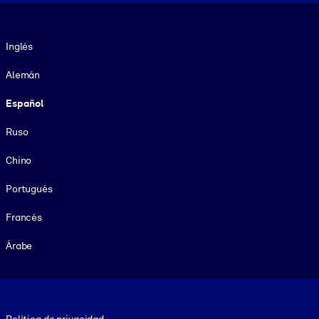
Idioma
Inglés
Alemán
Español
Ruso
Chino
Portugués
Francés
Árabe
Footer legal