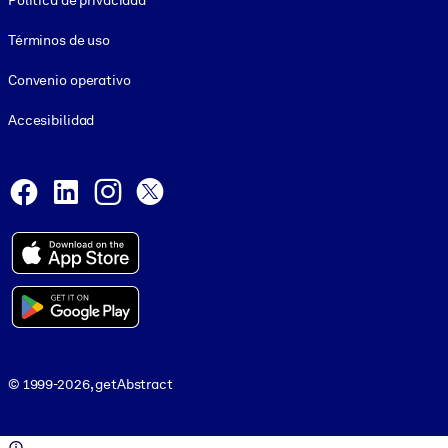
Política de privacidad
Términos de uso
Convenio operativo
Accesibilidad
Social and Apps
Facebook
LinkedIn
Instagram
X
© 1999-2026, getAbstract
© 1999-2026, getAbstract